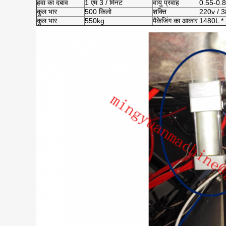
हवा का दबाव
1 एम 3 / मिनट
वायु प्रवाह
0.55-0.
कुल भार
500 किलो
शक्ति
220v / 38
कुल भार
550kg
पैकेजिंग का आकार
1480L * 