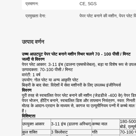
प्रमाणन:
CE, SGS
प्रमुखता देना:
पेपर प्लेट बनाने की मशीन
,
पेपर प्लेट 
उत्पाद वर्णन
उच्च आउटपुट पेपर प्लेट बनाने मशीन स्थिर चलने 70 - 100 पीसी / मिनट
जल्दी से विवरण
पेपर प्लेट आकार: 3-11 इंच (ढालना एक्सचेंजेबल), बड़ा या विशेष रूप से उपल
उत्पादकता: 70-100 पीसी / मिनट
वारंटी: 1 वर्ष
उपयोग: गोल प्लेट या अन्य आकृति प्लेट
बिक्री के बाद सेवा: विदेशों में सेवा मशीनरी के लिए उपलब्ध इंजीनियर्स
विवरण
पूरी तरह से स्वचालित पेपर प्लेट बनाने की मशीन (जेडडीजे -400 के) पेपर 
पेपर भोजन, हीटिंग बनाने, स्वचालित डिश और तापमान नियंत्रण, स्वत: गिनती 
मोल्ड के आदान-प्रदान के माध्यम से, कागज या एल्यूमीनियम पन्नी में कच्चे माल क
है।
विशिष्टता
180-500 ग्
उपयुक्त आकार
3-11 इंच (ढालना अस्थिर)
कच्चा माल
बोर्ड, एल्
कुल शक्ति
3 किलोवाट
गति
70-100 पी