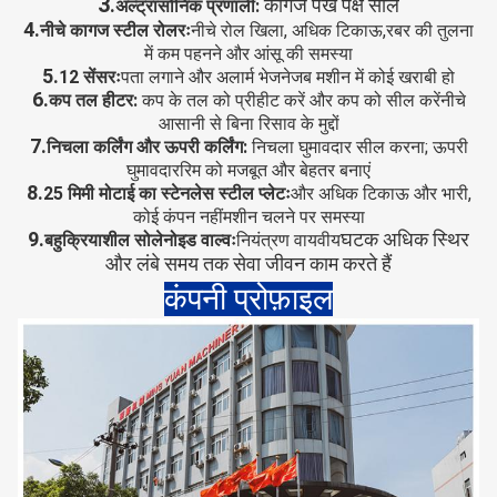
3
.
कागज पंखे पक्ष सील
अल्ट्रासोनिक प्रणाली:
4.
नीचे कागज स्टील रोलरः
नीचे रोल खिला, अधिक टिकाऊ,
रबर की तुलना
में कम पहनने और आंसू की समस्या
5.
12 सेंसरः
पता लगाने और अलार्म भेजने
जब मशीन में कोई खराबी हो
6.
कप तल हीटर:
कप के तल को प्रीहीट करें और कप को सील करें
नीचे
आसानी से बिना रिसाव के मुद्दों
7.
निचला कर्लिंग और ऊपरी कर्लिंग:
निचला घुमावदार सील करना; ऊपरी
घुमावदार
रिम को मजबूत और बेहतर बनाएं
8.
25 मिमी मोटाई का स्टेनलेस स्टील प्लेटः
और अधिक टिकाऊ और भारी,
कोई कंपन नहीं
मशीन चलने पर समस्या
9.
घटक अधिक स्थिर
बहुक्रियाशील सोलेनोइड वाल्वः
नियंत्रण वायवीय
और लंबे समय तक सेवा जीवन काम करते हैं
कंपनी प्रोफ़ाइल