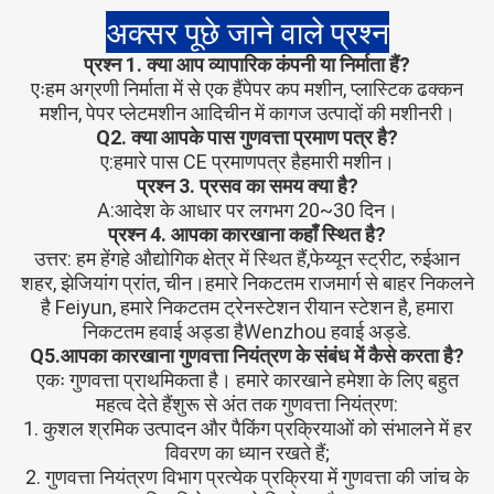
अक्सर पूछे जाने वाले प्रश्न
प्रश्न 1. क्या आप व्यापारिक कंपनी या निर्माता हैं?
एःहम अग्रणी निर्माता में से एक हैं
पेपर कप मशीन, प्लास्टिक ढक्कन
मशीन, पेपर प्लेट
मशीन आदि
चीन में कागज उत्पादों की मशीनरी।
Q2. क्या आपके पास गुणवत्ता प्रमाण पत्र है?
ए:हमारे पास CE प्रमाणपत्र है
हमारी मशीन।
प्रश्न 3. प्रसव का समय क्या है?
A:आदेश के आधार पर लगभग 20~30 दिन।
प्रश्न 4. आपका कारखाना कहाँ स्थित है?
उत्तर: हम हेंगहे औद्योगिक क्षेत्र में स्थित हैं,
फेय्यून स्ट्रीट, रुईआन
शहर, झेजियांग प्रांत, चीन।
हमारे निकटतम राजमार्ग से बाहर निकलने
है Feiyun, हमारे निकटतम ट्रेन
स्टेशन रीयान स्टेशन है, हमारा
निकटतम हवाई अड्डा है
Wenzhou हवाई अड्डे.
Q5.आपका कारखाना गुणवत्ता नियंत्रण के संबंध में कैसे करता है?
एकः गुणवत्ता प्राथमिकता है। हमारे कारखाने हमेशा के लिए बहुत
महत्व देते हैं
शुरू से अंत तक गुणवत्ता नियंत्रण:
1. कुशल श्रमिक उत्पादन और पैकिंग प्रक्रियाओं को संभालने में हर
विवरण का ध्यान रखते हैं;
2. गुणवत्ता नियंत्रण विभाग प्रत्येक प्रक्रिया में गुणवत्ता की जांच के