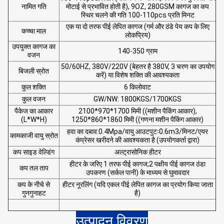
नामित गति
मोटाई से प्रभावित होती है), 9OZ, 280GSM कागज का कप
स्थिर चलने की गति 100-110pcs प्रति मिनट
एक या दो तरफ पीई लेपित कागज (गर्म और ठंडे पेय कप के लिए
कच्चा माल
लोकप्रिय)
उपयुक्त कागज का
140-350 ग्राम
वजन
50/60HZ, 380V/220V (बेहतर है 380V, 3 चरण का उपयोग
बिजली स्रोत
करें) या विशेष शक्ति की आवश्यकता
कुल शक्ति
6 किलोवाट
कुल वजन
GW/NW: 1800KGS/1700KGS
पैकेज का आकार
2100*970*1700 मिमी ((मशीन पैकिंग आकार),
(L*W*H)
1250*860*1860 मिमी ((गणना मशीन पैकिंग आकार)
हवा का दबाव:0.4Mpa/
वायु आउटपुटः0.6m3/मिनट/
एयर
कामकाजी वायु स्रोत
कंप्रेसर खरीदने की आवश्यकता है (उपयोगकर्ता द्वारा)
कप साइड वेल्डिंग
अल्ट्रासोनिक हीटर
हीटर के जरिए 1 तरफ पीई कागज;
2 पक्षीय पीई कागज ठंडा
कप तल ताप
उपकरण (सर्कल पानी) के माध्यम से घुमावदार
कप के नीचे से
हीटर नूरलिंग (यदि एकल पीई लेपित कागज का प्रयोग किया जाता
गुनगुनाहट
है)
उत्पादन विवरण