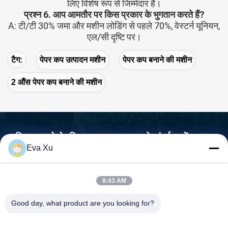
लिए विशेष रूप से जिम्मेदार है।
प्रश्न 6. आप आमतौर पर किस प्रकार के भुगतान करते हैं?
A: टी/टी 30% जमा और मशीन लोडिंग से पहले 70%, वेस्टर्न यूनियन,
एल/सी दृष्टि पर।
टैग:
पेपर कप उत्पादन मशीन
पेपर कप बनाने की मशीन
2 औंस पेपर कप बनाने की मशीन
अधिक जानने के लिए MINGYUAN से संपर्क करें।
Eva Xu
हम सिर्फ एक मशीनरी आपूर्तिकर्ता नहीं हैं, हम आपके साथी हैं, आपके जरूरतें हमारा
मिशन हैं।
8:43 AM

पता:क्रमांक 1588, हुआमिंग रोड, फेय्यून स्ट्रीट, रुयान शहर झेजियांग प्रांत
Good day, what product are you looking for?
- 325200 चीन