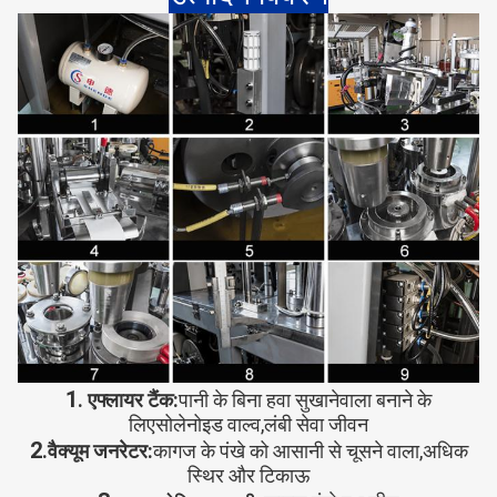
1
. ए
फ्लायर टैंक:
पानी के बिना हवा सुखानेवाला बनाने के
लिए
सोलेनोइड वाल्व,लंबी सेवा जीवन
2
.
वैक्यूम जनरेटर:
कागज के पंखे को आसानी से चूसने वाला,
अधिक
स्थिर और टिकाऊ