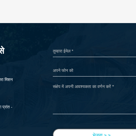
से
मारा मिशन
 प्रांत -
भेजना > >