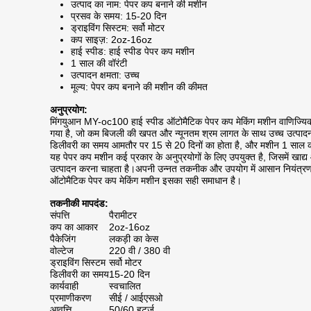
उत्पाद का नाम: पेपर कप बनाने की मशीन
प्रसव के समय: 15-20 दिन
ड्राइविंग सिस्टम: सर्वो मोटर
कप साइज़: 2oz-16oz
हाई स्पीड: हाई स्पीड पेपर कप मशीन
1 साल की वॉरंटी
उत्पादन क्षमता: उच्च
मूल्य: पेपर कप बनाने की मशीन की कीमत
अनुप्रयोग:
मिंगयुआन MY-oc100 हाई स्पीड ऑटोमैटिक पेपर कप मेकिंग मशीन वाणिज्यिक
गया है, जो कम बिजली की खपत और न्यूनतम श्रम लागत के साथ उच्च उत्पादन 
डिलीवरी का समय आमतौर पर 15 से 20 दिनों का होता है, और मशीन 1 साल क
यह पेपर कप मशीन कई प्रकार के अनुप्रयोगों के लिए उपयुक्त है, जिसमें खाद्
उत्पादन करना चाहता है।अपनी उन्नत तकनीक और उपयोग में आसान नियंत्रणों 
ऑटोमैटिक पेपर कप मेकिंग मशीन इसका सही समाधान है।
तकनीकी मापदंड:
संपत्ति
पैरामीटर
कप का आकार
2oz-16oz
पैकेजिंग
लकड़ी का केस
वोल्टेज
220 वी / 380 वी
ड्राइविंग सिस्टम
सर्वो मोटर
डिलीवरी का समय
15-20 दिन
कार्यवाही
स्वचालित
प्रमाणीकरण
सीई / आईएसओ
आवृत्ति
50/60 हर्ट्ज