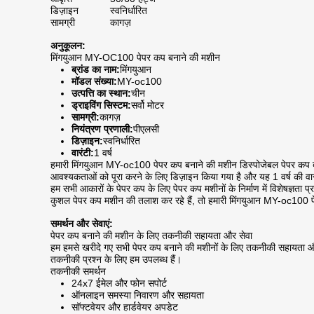
डिज़ाइन
स्वनिर्धारित
सामग्री
कागज़
अनुकूलन:
मिंगयुआन MY-OC100 पेपर कप बनाने की मशीन
ब्रांड का नाम:
मिंगयुआन
मॉडल संख्या:
MY-oc100
उत्पत्ति का स्थान:
चीन
ड्राइविंग सिस्टम:
सर्वो मोटर
सामग्री:
कागज़
नियंत्रण प्रणाली:
पीएलसी
डिज़ाइन:
स्वनिर्धारित
वारंटी:
1 वर्ष
हमारी मिंगयुआन MY-oc100 पेपर कप बनाने की मशीन डिस्पोजेबल पेपर कप बना
आवश्यकताओं को पूरा करने के लिए डिज़ाइन किया गया है और यह 1 वर्ष की वारं
हम सभी आकारों के पेपर कप के लिए पेपर कप मशीनों के निर्माण में विशेषज्ञता
कुशल पेपर कप मशीन की तलाश कर रहे हैं, तो हमारी मिंगयुआन MY-oc100 प
समर्थन और सेवाएं:
पेपर कप बनाने की मशीन के लिए तकनीकी सहायता और सेवा
हम हमसे खरीदे गए सभी पेपर कप बनाने की मशीनों के लिए तकनीकी सहायता और से
तकनीकी प्रश्न के लिए हम उपलब्ध हैं।
तकनीकी समर्थन
24x7 ईमेल और फोन सपोर्ट
ऑनलाइन समस्या निवारण और सहायता
सॉफ्टवेयर और हार्डवेयर अपडेट